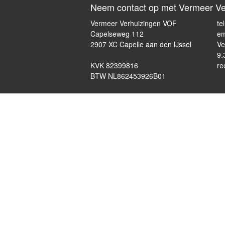
Neem contact op met Vermeer Ve
Vermeer Verhuizingen VOF
te
Capelseweg 112
em
2907 XC Capelle aan den IJssel
Ve
9.
KVK 82399816
re
BTW NL862453926B01