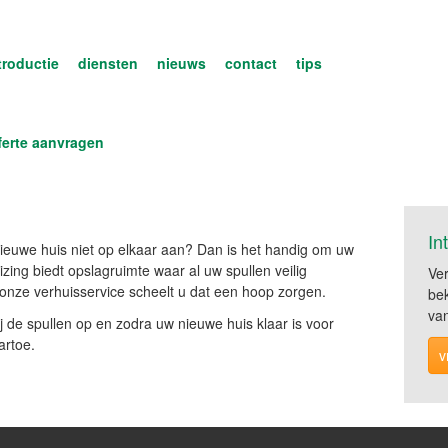
troductie
diensten
nieuws
contact
tips
ferte aanvragen
In
nieuwe huis niet op elkaar aan? Dan is het handig om uw
uizing biedt opslagruimte waar al uw spullen veilig
Ve
onze verhuisservice scheelt u dat een hoop zorgen.
be
van
 de spullen op en zodra uw nieuwe huis klaar is voor
artoe.
v